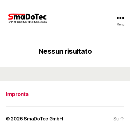
Menu
SmaDoTec
GmbH
Nessun risultato
Impronta
© 2026
SmaDoTec GmbH
Su
↑