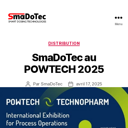
Menu
SmaDoTec
GmbH
Catégories
DISTRIBUTION
SmaDoTec au
POWTECH 2025
Par
SmaDoTec
avril 17, 2025
Auteur
Date
de
de
l’article
l’article