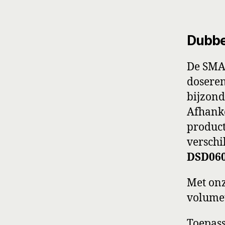
Dubbe
De SMA-
doseren
bijzond
Afhanke
product
verschi
DSD06
Met on
volumet
Toepass