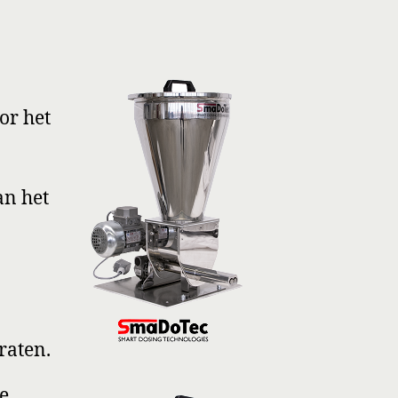
or het
an het
raten.
le