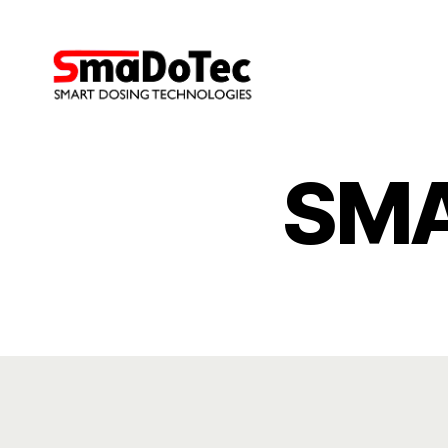
SmaDoTec
GmbH
SMA