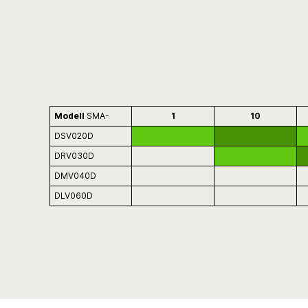
Modell
SMA-
1
10
DSV020D
DRV030D
DMV040D
DLV060D