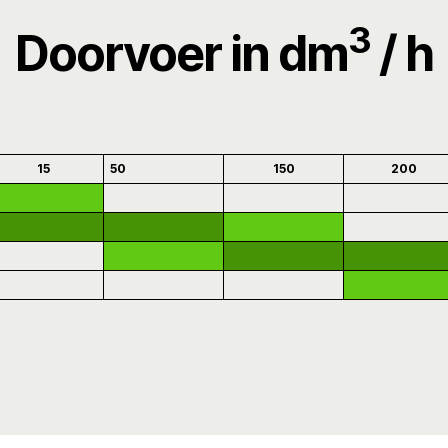
3
Doorvoer
in dm
/ h
15
50
150
200