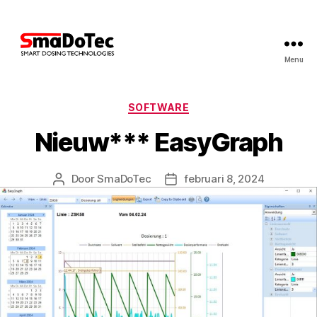
Menu
SmaDoTec
GmbH
Categorieën
SOFTWARE
Nieuw*** EasyGraph
Door
SmaDoTec
februari 8, 2024
Berichtauteur
Berichtdatum