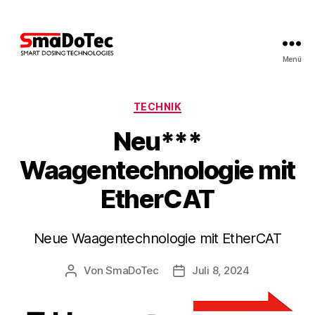
Menü
SmaDoTec
GmbH
Kategorien
TECHNIK
Neu***
Waagentechnologie mit
EtherCAT
Neue Waagentechnologie mit EtherCAT
Von
SmaDoTec
Juli 8, 2024
Beitragsautor
Veröffentlichungsdatum